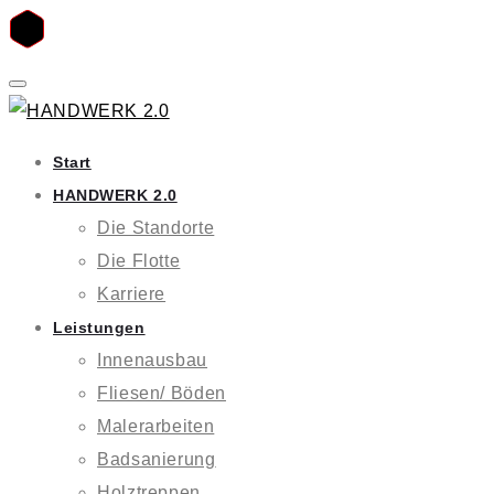
Skip
to
content
Start
HANDWERK 2.0
Die Standorte
Die Flotte
Karriere
Leistungen
Innenausbau
Fliesen/ Böden
Malerarbeiten
Badsanierung
Holztreppen